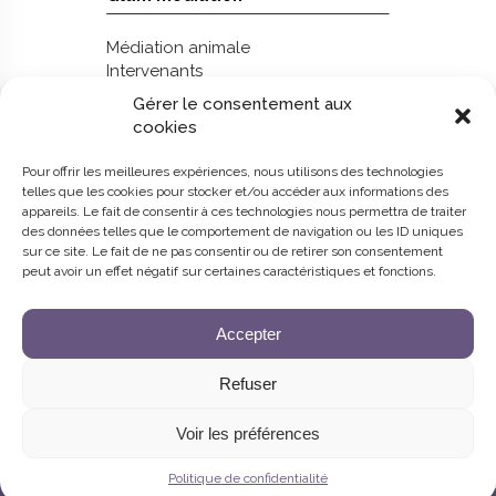
Médiation animale
Intervenants
Prestations
Gérer le consentement aux
PECCRAM
cookies
À propos
Recrutement
Pour offrir les meilleures expériences, nous utilisons des technologies
Blog
telles que les cookies pour stocker et/ou accéder aux informations des
appareils. Le fait de consentir à ces technologies nous permettra de traiter
des données telles que le comportement de navigation ou les ID uniques
sur ce site. Le fait de ne pas consentir ou de retirer son consentement
Me contacter
peut avoir un effet négatif sur certaines caractéristiques et fonctions.
06 61 84 22 44
glam.mediation.animale@gmail.com
Accepter
Refuser
@2026 Glam Médiation, Tous droits réservés |
Voir les préférences
Politique de confidentialité
Mentions légales
Politique de confidentialité